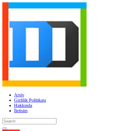
Arşiv
Gizlilik Politikası
Hakkında
İletisim