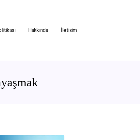
olitikası
Hakkında
İletisim
payaşmak