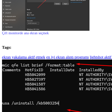
Çift monitorde ana ekran seçmek
Tags:
ekran yakalama aktif etmek
en iyi ekran alıntı programı
lightshot akti