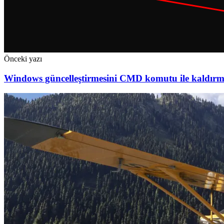
Önceki yazı
Windows güncelleştirmesini CMD komutu ile kaldır