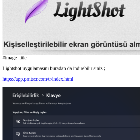
#image_title
Lightshot uygulamasını buradan da indirebilir siniz ;
https://app.prntscr.com/tr/index.html