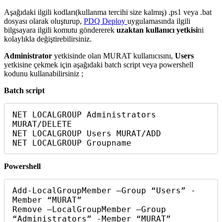
Aşağıdaki ilgili kodları(kullanma tercihi size kalmış) .ps1 veya .bat
dosyası olarak oluşturup,
PDQ Deploy
uygulamasında ilgili
bilgsayara ilgili komutu göndererek
uzaktan kullanıcı yetkisi
ni
kolaylıkla değiştirebilirsiniz.
Administrator
yetkisinde olan MURAT kullanıcısını,
Users
yetkisine çekmek için aşağıdaki batch script veya powershell
kodunu kullanabilirsiniz ;
Batch script
NET LOCALGROUP Administrators 
MURAT/DELETE

NET LOCALGROUP Users MURAT/ADD

NET LOCALGROUP Groupname
Powershell
Add-LocalGroupMember –Group “Users” -
Member “MURAT”

Remove –LocalGroupMember –Group 
“Administrators” -Member “MURAT”
