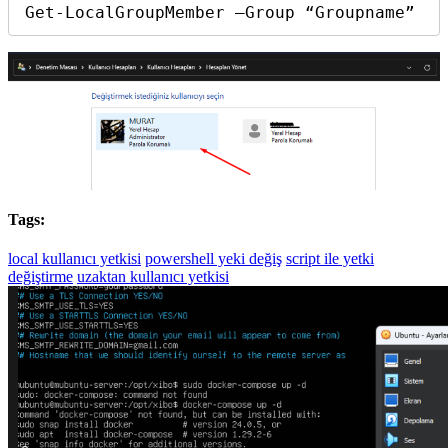
Get-LocalGroupMember –Group “Groupname”
Tags:
local kullanıcı yetkisi
powershell yeki değiş
script ile yetki
değiştirme
uzaktan kullanıcı yetkisi