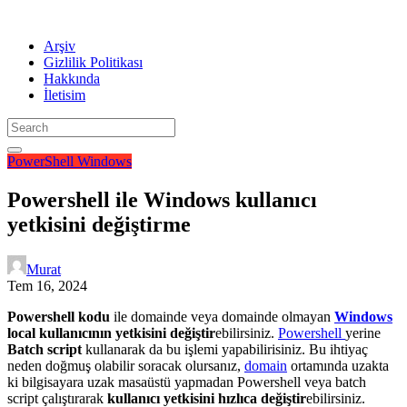
Arşiv
Gizlilik Politikası
Hakkında
İletisim
PowerShell
Windows
Powershell ile Windows kullanıcı
yetkisini değiştirme
Murat
Tem 16, 2024
Powershell kodu
ile domainde veya domainde olmayan
Windows
local kullanıcının yetkisini değiştir
ebilirsiniz.
Powershell
yerine
Batch script
kullanarak da bu işlemi yapabilirisiniz. Bu ihtiyaç
neden doğmuş olabilir soracak olursanız,
domain
ortamında uzakta
ki bilgisayara uzak masaüstü yapmadan Powershell veya batch
script çalıştırarak
kullanıcı yetkisini hızlıca değiştir
ebilirsiniz.