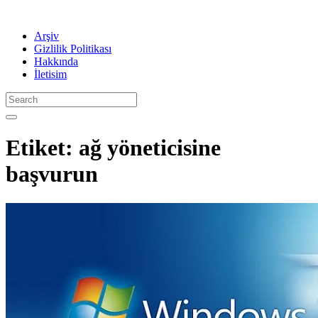
Arşiv
Gizlilik Politikası
Hakkında
İletisim
Etiket:
ağ yöneticisine
başvurun