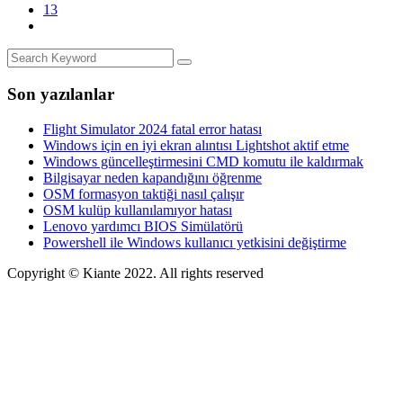
13
Son yazılanlar
Flight Simulator 2024 fatal error hatası
Windows için en iyi ekran alıntısı Lightshot aktif etme
Windows güncelleştirmesini CMD komutu ile kaldırmak
Bilgisayar neden kapandığını öğrenme
OSM formasyon taktiği nasıl çalışır
OSM kulüp kullanılamıyor hatası
Lenovo yardımcı BIOS Simülatörü
Powershell ile Windows kullanıcı yetkisini değiştirme
Copyright © Kiante 2022. All rights reserved