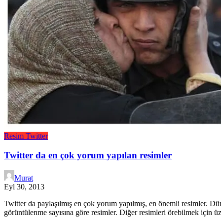
Resim
Twitter
Twitter da en çok yorum yapılan resimler
Murat
Eyl 30, 2013
Twitter da paylaşılmış en çok yorum yapılmış, en önemli resimler. Dü
görüntülenme sayısına göre resimler. Diğer resimleri örebilmek için üz