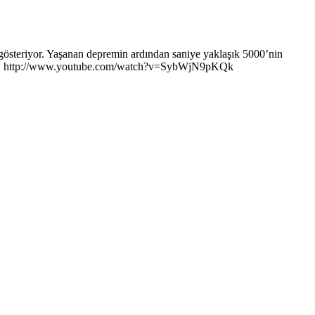
ı gösteriyor. Yaşanan depremin ardından saniye yaklaşık 5000’nin
irsiniz. http://www.youtube.com/watch?v=SybWjN9pKQk