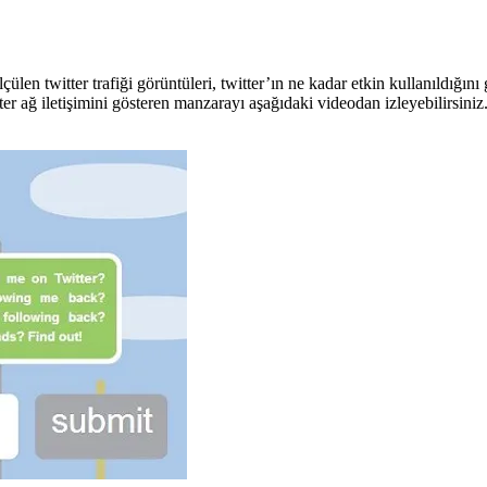
n twitter trafiği görüntüleri, twitter’ın ne kadar etkin kullanıldığın
itter ağ iletişimini gösteren manzarayı aşağıdaki videodan izleyebil