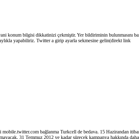
yani konum bilgisi dikkatinizi çekmiştir. Yer bildiriminin bulunmasını 
aylıkla yapabiliriz. Twitter a girip ayarla sekmesine gelin(direkt link
ni mobile.twitter.com bağlanma Turkcell de bedava. 15 Hazirandan itiba
l olmayacak. 31 Temmuz 2012 ye kadar sürecek kampanya hakkında daha 