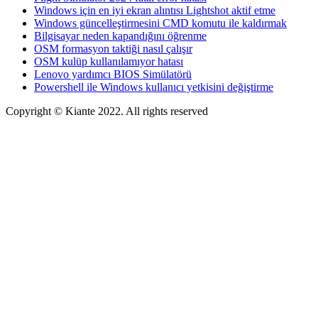
Windows için en iyi ekran alıntısı Lightshot aktif etme
Windows güncelleştirmesini CMD komutu ile kaldırmak
Bilgisayar neden kapandığını öğrenme
OSM formasyon taktiği nasıl çalışır
OSM kulüp kullanılamıyor hatası
Lenovo yardımcı BIOS Simülatörü
Powershell ile Windows kullanıcı yetkisini değiştirme
Copyright © Kiante 2022. All rights reserved