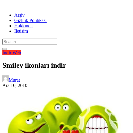
Arşiv
Gizlilik Politikası
Hakkında
İletisim
İndir
Web
Smiley ikonları indir
Murat
Ara 16, 2010