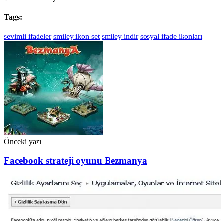
Tags:
sevimli ifadeler
smiley ikon set
smiley indir
sosyal ifade ikonları
Önceki yazı
Facebook strateji oyunu Bezmanya