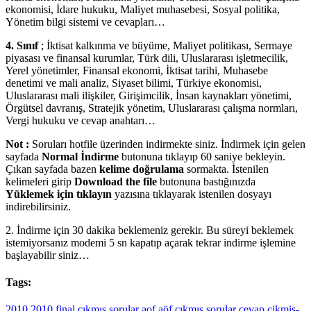
ekonomisi, İdare hukuku, Maliyet muhasebesi, Sosyal politika,
Yönetim bilgi sistemi ve cevapları…
4. Sınıf
; İktisat kalkınma ve büyüme, Maliyet politikası, Sermaye
piyasası ve finansal kurumlar, Türk dili, Uluslararası işletmecilik,
Yerel yönetimler, Finansal ekonomi, İktisat tarihi, Muhasebe
denetimi ve mali analiz, Siyaset bilimi, Türkiye ekonomisi,
Uluslararası mali ilişkiler, Girişimcilik, İnsan kaynakları yönetimi,
Örgütsel davranış, Stratejik yönetim, Uluslararası çalışma normları,
Vergi hukuku ve cevap anahtarı…
Not :
Soruları hotfile üzerinden indirmekte siniz. İndirmek için gelen
sayfada
Normal İndirme
butonuna tıklayıp 60 saniye bekleyin.
Çıkan sayfada bazen
kelime doğrulama
sormakta. İstenilen
kelimeleri girip
Download the file
butonuna bastığınızda
Yüklemek için tıklayın
yazısına tıklayarak istenilen dosyayı
indirebilirsiniz.
2. İndirme için 30 dakika beklemeniz gerekir. Bu süreyi beklemek
istemiyorsanız modemi 5 sn kapatıp açarak tekrar indirme işlemine
başlayabilir siniz…
Tags:
2010
2010 final çıkmış sorular
aof
aöf çıkmış sorular
cevap
cikmis-