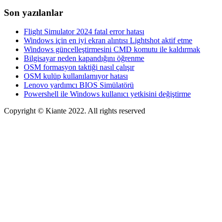
Son yazılanlar
Flight Simulator 2024 fatal error hatası
Windows için en iyi ekran alıntısı Lightshot aktif etme
Windows güncelleştirmesini CMD komutu ile kaldırmak
Bilgisayar neden kapandığını öğrenme
OSM formasyon taktiği nasıl çalışır
OSM kulüp kullanılamıyor hatası
Lenovo yardımcı BIOS Simülatörü
Powershell ile Windows kullanıcı yetkisini değiştirme
Copyright © Kiante 2022. All rights reserved