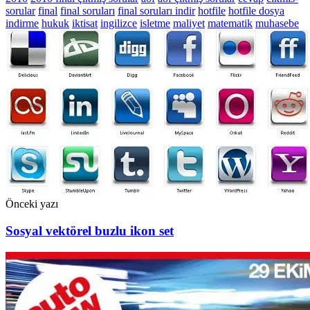
sorular
final
final soruları
final soruları indir
hotfile
hotfile dosya
indirme
hukuk
iktisat
ingilizce
isletme
maliyet
matematik
muhasebe
Önceki yazı
Sosyal vektörel buzlu ikon set