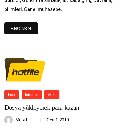
dersler; Genel matematik, İktisada giriş, Davranış
bilimleri, Genel muhasebe,
Read More
İndir
İnternet
Web
Dosya yükleyerek para kazan
Murat
Oca 1, 2010