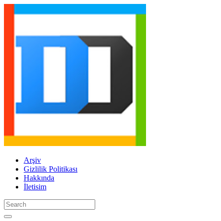
Arşiv
Gizlilik Politikası
Hakkında
İletisim