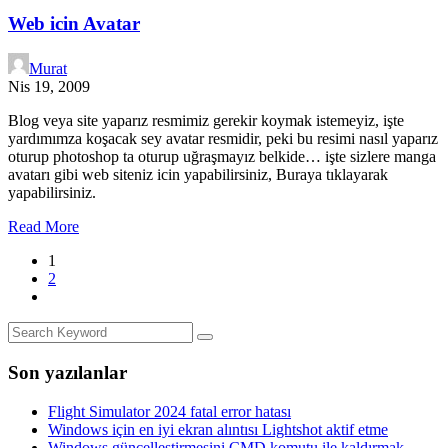
Web icin Avatar
Murat
Nis 19, 2009
Blog veya site yaparız resmimiz gerekir koymak istemeyiz, işte
yardımımza koşacak sey avatar resmidir, peki bu resimi nasıl yaparız
oturup photoshop ta oturup uğraşmayız belkide… işte sizlere manga
avatarı gibi web siteniz icin yapabilirsiniz, Buraya tıklayarak
yapabilirsiniz.
Read More
1
2
Son yazılanlar
Flight Simulator 2024 fatal error hatası
Windows için en iyi ekran alıntısı Lightshot aktif etme
Windows güncelleştirmesini CMD komutu ile kaldırmak