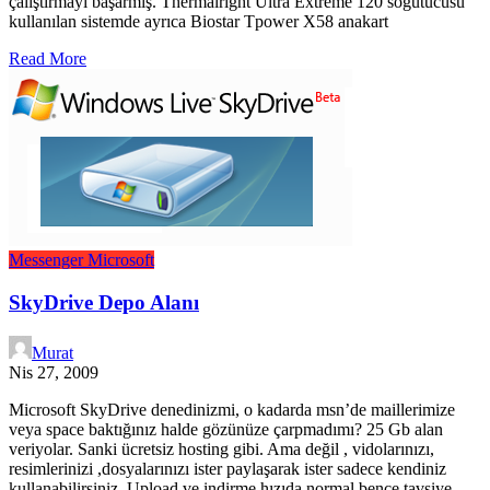
çalıştırmayı başarmış. Thermalright Ultra Extreme 120 soğutucusu
kullanılan sistemde ayrıca Biostar Tpower X58 anakart
Read More
Messenger
Microsoft
SkyDrive Depo Alanı
Murat
Nis 27, 2009
Microsoft SkyDrive denedinizmi, o kadarda msn’de maillerimize
veya space baktığınız halde gözünüze çarpmadımı? 25 Gb alan
veriyolar. Sanki ücretsiz hosting gibi. Ama değil , vidolarınızı,
resimlerinizi ,dosyalarınızı ister paylaşarak ister sadece kendiniz
kullanabilirsiniz. Upload ve indirme hızıda normal bence tavsiye