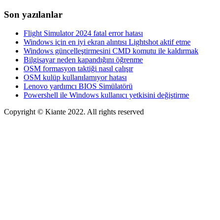
Son yazılanlar
Flight Simulator 2024 fatal error hatası
Windows için en iyi ekran alıntısı Lightshot aktif etme
Windows güncelleştirmesini CMD komutu ile kaldırmak
Bilgisayar neden kapandığını öğrenme
OSM formasyon taktiği nasıl çalışır
OSM kulüp kullanılamıyor hatası
Lenovo yardımcı BIOS Simülatörü
Powershell ile Windows kullanıcı yetkisini değiştirme
Copyright © Kiante 2022. All rights reserved