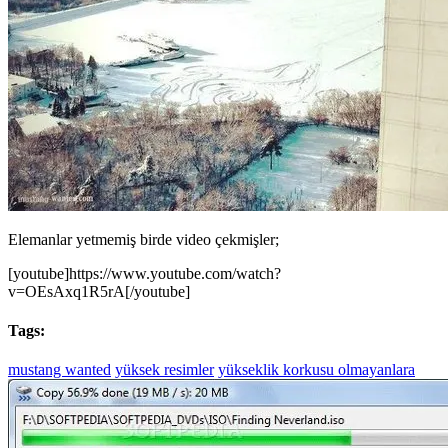
Elemanlar yetmemiş birde video çekmişler;
[youtube]https://www.youtube.com/watch?
v=OEsAxq1R5rA[/youtube]
Tags:
mustang wanted
yüksek resimler
yükseklik korkusu olmayanlara