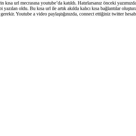
in kısa url mecrasına youtube’da katıldı. Hatırlarsanız önceki yazımızd
yazılan oldu. Bu kısa url ile artık akılda kalıcı kısa bağlantılar oluştu
ı gerekir. Youtube a video paylaştığınızda, connect ettiğiniz twitter hes