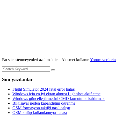
Bu site istenmeyenleri azaltmak için Akismet kullanır.
Yorum verilerini
Son yazılanlar
Flight Simulator 2024 fatal error hatası
Windows için en iyi ekran alıntısı Lightshot aktif etme
Windows güncelleştirmesini CMD komutu ile kaldırmak
Bilgisayar neden kapandığını öğrenme
OSM formasyon taktiği nasıl çalışır
OSM kulüp kullanılamıyor hatası