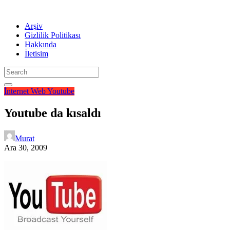
Arşiv
Gizlilik Politikası
Hakkında
İletisim
İnternet
Web
Youtube
Youtube da kısaldı
Murat
Ara 30, 2009