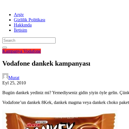
Arşiv
Gizlilik Politikası
Hakkında
İletisim
Kampanya
Vodafone
Vodafone dankek kampanyası
Murat
Eyl 25, 2010
Bugün dankek yediniz mi? Yemediyseniz gidin yiyin öyle gelin. Çü
Vodafone’un dankek 8Kek, dankek magma veya dankek choko paketler