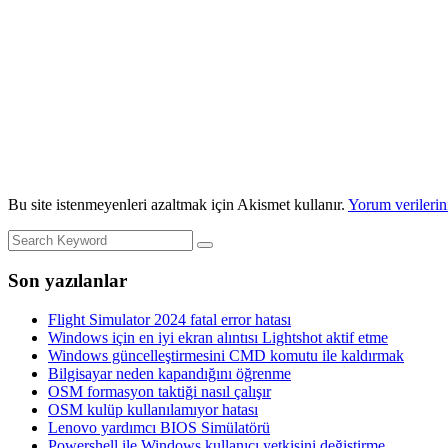
Bu site istenmeyenleri azaltmak için Akismet kullanır.
Yorum verilerini
Son yazılanlar
Flight Simulator 2024 fatal error hatası
Windows için en iyi ekran alıntısı Lightshot aktif etme
Windows güncelleştirmesini CMD komutu ile kaldırmak
Bilgisayar neden kapandığını öğrenme
OSM formasyon taktiği nasıl çalışır
OSM kulüp kullanılamıyor hatası
Lenovo yardımcı BIOS Simülatörü
Powershell ile Windows kullanıcı yetkisini değiştirme