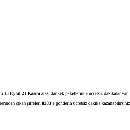
nkü
15 Eylül-21 Kasım
arası dankek paketlerinde ücretsiz dakikalar var.
inden çıkan şifreleri
8383
‘e gönderin ücretsiz dakika kazanabilirsini