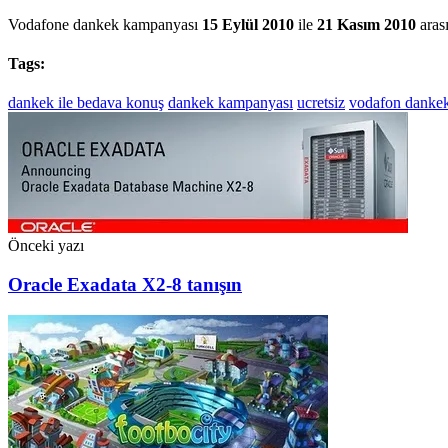
Vodafone dankek kampanyası
15 Eylül 2010
ile
21 Kasım 2010
aras
Tags:
dankek ile bedava konuş
dankek kampanyası
ucretsiz
vodafon danke
Önceki yazı
Oracle Exadata X2-8 tanışın