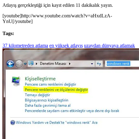
Atlayış gerçekleştiği için kayıt edilen 11 dakikalık yayın.
[youtube]http://www.youtube.com/watch?v=aHxdLzA-
YnU[/youtube]
Tags:
37 kilometreden atlama
en yüksek atlayış
uzaydan dünyaya atlamak