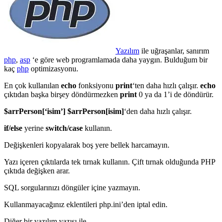
Yazılım
ile uğraşanlar, sanırım
php
,
asp
‘e göre web programlamada daha yaygın. Bulduğum bir
kaç
php
optimizasyonu.
En çok kullanılan
echo
fonksiyonu
print
‘ten daha hızlı çalışır.
echo
çıktıdan başka birşey döndürmezken
print
0 ya da 1’i de döndürür.
$arrPerson[‘isim’] $arrPerson[isim]
‘den daha hızlı çalışır.
if/else
yerine
switch/case
kullanın.
Değişkenleri kopyalarak boş yere bellek harcamayın.
Yazı içeren çıktılarda tek tırnak kullanın. Çift tırnak olduğunda PHP
çıktıda değişken arar.
SQL sorgularınızı döngüler içine yazmayın.
Kullanmayacağınız eklentileri php.ini’den iptal edin.
Diğer bir yazılım yazısı ile…