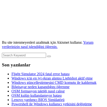
Bu site istenmeyenleri azaltmak için Akismet kullanır.
Yorum
verilerinizin nasıl işlendiğini öğrenin.
Son yazılanlar
Flight Simulator 2024 fatal error hatası
Windows için en iyi ekran alıntısı Lightshot aktif etme
Windows güncelleştirmesini CMD komutu ile kaldırmak
Bilgisayar neden kapandığını öğrenme
OSM formasyon taktiği nasıl çalışır
OSM kulüp kullanılamıyor hatası
Lenovo yardımcı BIOS Simülatörü
Powershell ile Windows kullanıcı yetkisini değiştirme