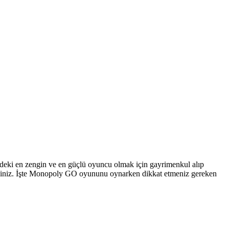
deki en zengin ve en güçlü oyuncu olmak için gayrimenkul alıp
lirsiniz. İşte Monopoly GO oyununu oynarken dikkat etmeniz gereken