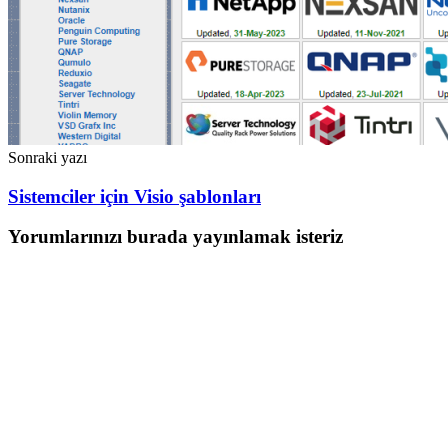
Sonraki yazı
Sistemciler için Visio şablonları
Yorumlarınızı burada yayınlamak isteriz