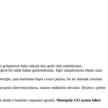
 geliştirerek daha yüksek kira geliri elde edebilirsiniz.
rli bir mülk haline getirebilirsiniz. Eğer rakiplerinizin elinde sizin
 Örneğin, şans kartından hapis cezası çıkarsa, bir tur atlamak zorunda
borçlarını ödeyemiyorlarsa, onların mülklerini devralın. Böylece, şehrin
 akıllıca hamleler yapmanız gerekir.
Monopoly GO oyunu hilesi