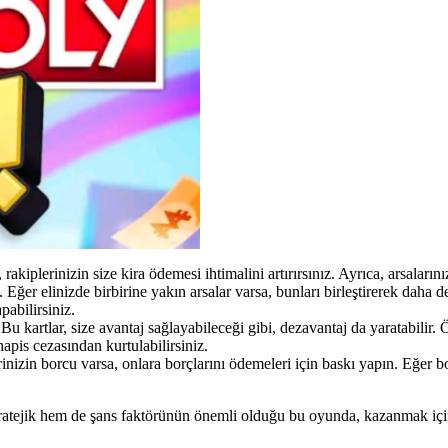
plerinizin size kira ödemesi ihtimalini artırırsınız. Ayrıca, arsalarınızı
er elinizde birbirine yakın arsalar varsa, bunları birleştirerek daha değe
pabilirsiniz.
 Bu kartlar, size avantaj sağlayabileceği gibi, dezavantaj da yaratabilir.
hapis cezasından kurtulabilirsiniz.
rinizin borcu varsa, onlara borçlarını ödemeleri için baskı yapın. Eğer 
atejik hem de şans faktörünün önemli olduğu bu oyunda, kazanmak için