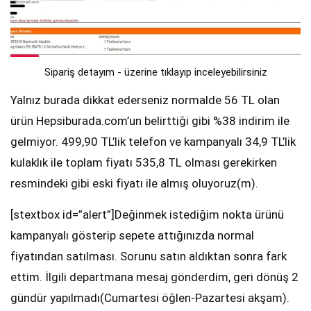
Sipariş detayım - üzerine tıklayıp inceleyebilirsiniz
Yalnız burada dikkat ederseniz normalde 56 TL olan
ürün Hepsiburada.com’un belirttiği gibi %38 indirim ile
gelmiyor. 499,90 TL’lik telefon ve kampanyalı 34,9 TL’lik
kulaklık ile toplam fiyatı 535,8 TL olması gerekirken
resmindeki gibi eski fiyatı ile almış oluyoruz(m).
[stextbox id=”alert”]Değinmek istediğim nokta ürünü
kampanyalı gösterip sepete attığınızda normal
fiyatından satılması. Sorunu satın aldıktan sonra fark
ettim. İlgili departmana mesaj gönderdim, geri dönüş 2
gündür yapılmadı(Cumartesi öğlen-Pazartesi akşam).