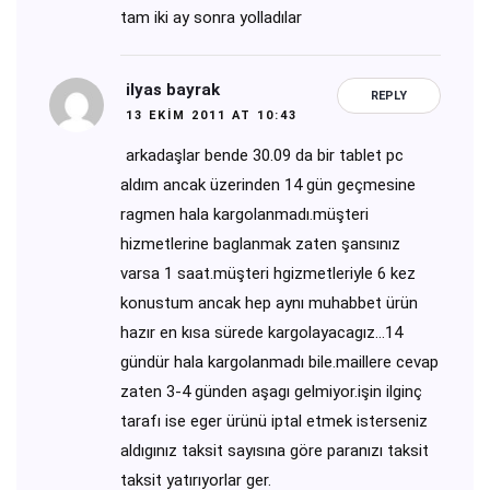
tam iki ay sonra yolladılar
ilyas bayrak
REPLY
13 EKIM 2011 AT 10:43
arkadaşlar bende 30.09 da bir tablet pc
aldım ancak üzerinden 14 gün geçmesine
ragmen hala kargolanmadı.müşteri
hizmetlerine baglanmak zaten şansınız
varsa 1 saat.müşteri hgizmetleriyle 6 kez
konustum ancak hep aynı muhabbet ürün
hazır en kısa sürede kargolayacagız…14
gündür hala kargolanmadı bile.maillere cevap
zaten 3-4 günden aşagı gelmiyor.işin ilginç
tarafı ise eger ürünü iptal etmek isterseniz
aldıgınız taksit sayısına göre paranızı taksit
taksit yatırıyorlar ger.