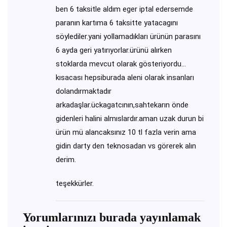
ben 6 taksitle aldım eger iptal edersemde
paranın kartıma 6 taksitte yatacagını
söylediler.yani yollamadıkları ürünün parasını
6 ayda geri yatırıyorlar.ürünü alırken
stoklarda mevcut olarak gösteriyordu…
kısacası hepsiburada aleni olarak insanları
dolandırmaktadır
arkadaşlar.ückagatcının,sahtekarın önde
gidenleri halini almıslardır.aman uzak durun bi
ürün mü alancaksınız 10 tl fazla verin ama
gidin darty den teknosadan vs görerek alın
derim.
teşekkürler.
Yorumlarınızı burada yayınlamak