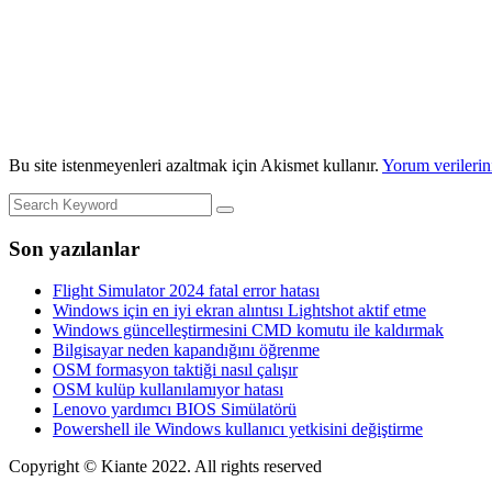
Bu site istenmeyenleri azaltmak için Akismet kullanır.
Yorum verilerini
Son yazılanlar
Flight Simulator 2024 fatal error hatası
Windows için en iyi ekran alıntısı Lightshot aktif etme
Windows güncelleştirmesini CMD komutu ile kaldırmak
Bilgisayar neden kapandığını öğrenme
OSM formasyon taktiği nasıl çalışır
OSM kulüp kullanılamıyor hatası
Lenovo yardımcı BIOS Simülatörü
Powershell ile Windows kullanıcı yetkisini değiştirme
Copyright © Kiante 2022. All rights reserved