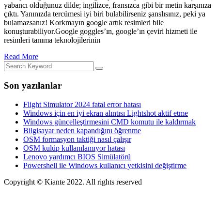
yabancı olduğunuz dilde; ingilizce, fransızca gibi bir metin karşınıza
çıktı. Yanınızda tercümesi iyi biri bulabilirseniz şanslısınız, peki ya
bulamazsanız! Korkmayın google artık resimleri bile
konuşturabiliyor.Google goggles’ın, google’ın çeviri hizmeti ile
resimleri tanıma teknolojilerinin
Read More
Son yazılanlar
Flight Simulator 2024 fatal error hatası
Windows için en iyi ekran alıntısı Lightshot aktif etme
Windows güncelleştirmesini CMD komutu ile kaldırmak
Bilgisayar neden kapandığını öğrenme
OSM formasyon taktiği nasıl çalışır
OSM kulüp kullanılamıyor hatası
Lenovo yardımcı BIOS Simülatörü
Powershell ile Windows kullanıcı yetkisini değiştirme
Copyright © Kiante 2022. All rights reserved