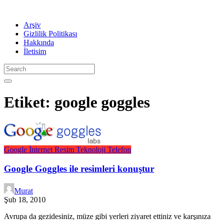
Arşiv
Gizlilik Politikası
Hakkında
İletisim
Etiket:
google goggles
Google
İnternet
Resim
Teknoloji
Telefon
Google Goggles ile resimleri konuştur
Murat
Şub 18, 2010
Avrupa da gezidesiniz, müze gibi yerleri ziyaret ettiniz ve karşınıza