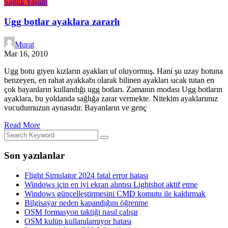
Sağlık
Yaşam
Ugg botlar ayaklara zararlı
Murat
Mar 16, 2010
Ugg botu giyen kızların ayakları uf oluyormuş. Hani şu uzay botuna
benzeyen, en rahat ayakkabı olarak bilinen ayakları sıcak tutan en
çok bayanların kullandığı ugg botları. Zamanın modası Ugg botların
ayaklara, bu yoldanda sağlığa zarar vermekte. Nitekim ayaklarımız
vucudumuzun aynasıdır. Bayanların ve genç
Read More
Son yazılanlar
Flight Simulator 2024 fatal error hatası
Windows için en iyi ekran alıntısı Lightshot aktif etme
Windows güncelleştirmesini CMD komutu ile kaldırmak
Bilgisayar neden kapandığını öğrenme
OSM formasyon taktiği nasıl çalışır
OSM kulüp kullanılamıyor hatası