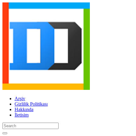
Arşiv
Gizlilik Politikası
Hakkında
İletisim