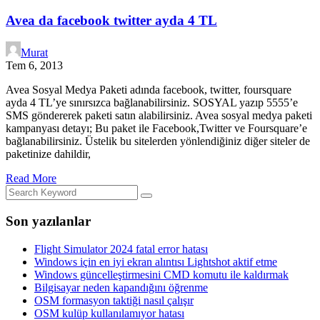
Avea da facebook twitter ayda 4 TL
Murat
Tem 6, 2013
Avea Sosyal Medya Paketi adında facebook, twitter, foursquare
ayda 4 TL’ye sınırsızca bağlanabilirsiniz. SOSYAL yazıp 5555’e
SMS göndererek paketi satın alabilirsiniz. Avea sosyal medya paketi
kampanyası detayı; Bu paket ile Facebook,Twitter ve Foursquare’e
bağlanabilirsiniz. Üstelik bu sitelerden yönlendiğiniz diğer siteler de
paketinize dahildir,
Read More
Son yazılanlar
Flight Simulator 2024 fatal error hatası
Windows için en iyi ekran alıntısı Lightshot aktif etme
Windows güncelleştirmesini CMD komutu ile kaldırmak
Bilgisayar neden kapandığını öğrenme
OSM formasyon taktiği nasıl çalışır
OSM kulüp kullanılamıyor hatası