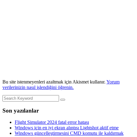
Bu site istenmeyenleri azaltmak için Akismet kullanır.
Yorum
verilerinizin nasıl işlendiğini öğrenin.
Son yazılanlar
Flight Simulator 2024 fatal error hatası
Windows için en iyi ekran alıntısı Lightshot aktif etme
Windows güncelleştirmesini CMD komutu ile kaldırmak