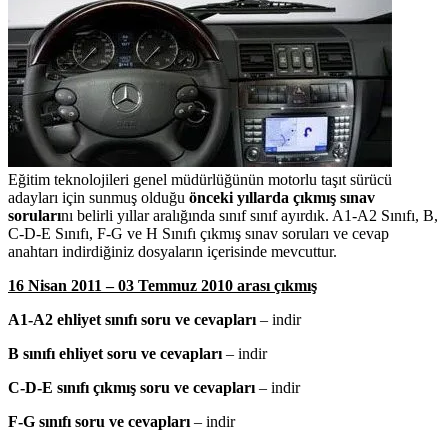
Eğitim teknolojileri genel müdürlüğünün motorlu taşıt sürücü
adayları için sunmuş olduğu
önceki yıllarda çıkmış sınav
soruları
nı belirli yıllar aralığında sınıf sınıf ayırdık. A1-A2 Sınıfı, B,
C-D-E Sınıfı, F-G ve H Sınıfı çıkmış sınav soruları ve cevap
anahtarı indirdiğiniz dosyaların içerisinde mevcuttur.
16 Nisan 2011 – 03 Temmuz 2010 arası çıkmış
A1-A2 ehliyet sınıfı soru ve cevapları
– indir
B sınıfı ehliyet soru ve cevapları
– indir
C-D-E sınıfı çıkmış soru ve cevapları
– indir
F-G sınıfı soru ve cevapları
– indir