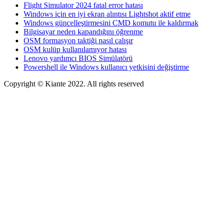
Flight Simulator 2024 fatal error hatası
Windows için en iyi ekran alıntısı Lightshot aktif etme
Windows güncelleştirmesini CMD komutu ile kaldırmak
Bilgisayar neden kapandığını öğrenme
OSM formasyon taktiği nasıl çalışır
OSM kulüp kullanılamıyor hatası
Lenovo yardımcı BIOS Simülatörü
Powershell ile Windows kullanıcı yetkisini değiştirme
Copyright © Kiante 2022. All rights reserved