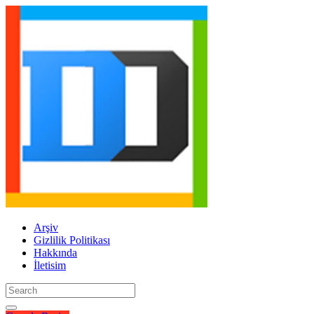
Arşiv
Gizlilik Politikası
Hakkında
İletisim