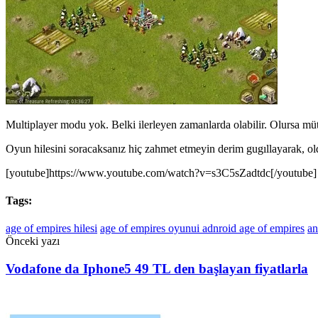
Multiplayer modu yok. Belki ilerleyen zamanlarda olabilir. Olursa mü
Oyun hilesini soracaksanız hiç zahmet etmeyin derim gugıllayarak, o
[youtube]https://www.youtube.com/watch?v=s3C5sZadtdc[/youtube]
Tags:
age of empires hilesi
age of empires oyunui adnroid age of empires
an
Önceki yazı
Vodafone da Iphone5 49 TL den başlayan fiyatlarla