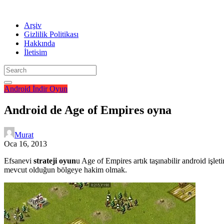
Arşiv
Gizlilik Politikası
Hakkında
İletisim
Android
İndir
Oyun
Android de Age of Empires oyna
Murat
Oca 16, 2013
Efsanevi
strateji oyun
u Age of Empires artık taşınabilir android işlet
mevcut olduğun bölgeye hakim olmak.