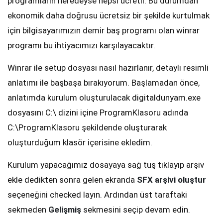
programların neredeyse hepsi ücretli. Bu durumdan
ekonomik daha doğrusu ücretsiz bir şekilde kurtulmak
için bilgisayarımızın demir baş programı olan winrar
programı bu ihtiyacımızı karşılayacaktır.
Winrar ile setup dosyası nasıl hazırlanır, detaylı resimli
anlatımı ile başbaşa bırakıyorum. Başlamadan önce,
anlatımda kurulum oluşturulacak digitaldunyam.exe
dosyasını C:\ dizini içine ProgramKlasoru adında
C:\ProgramKlasoru şekildende oluşturarak
oluşturduğum klasör içerisine ekledim.
Kurulum yapacağımız dosayaya sağ tuş tıklayıp arşiv
ekle dedikten sonra gelen ekranda
SFX arşivi oluştur
seçeneğini checked layın. Ardından üst taraftaki
sekmeden
Gelişmiş
sekmesini seçip devam edin.