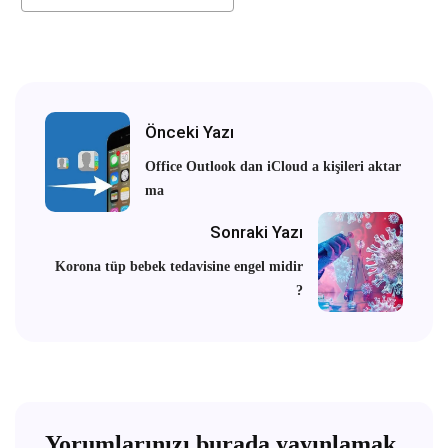
Önceki Yazı
Office Outlook dan iCloud a kişileri aktar
ma
Sonraki Yazı
Korona tüp bebek tedavisine engel midir
?
Yorumlarınızı burada yayınlamak