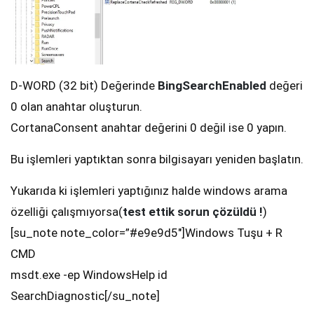
D-WORD (32 bit) Değerinde
BingSearchEnabled
değeri
0 olan anahtar oluşturun.
CortanaConsent anahtar değerini 0 değil ise 0 yapın.
Bu işlemleri yaptıktan sonra bilgisayarı yeniden başlatın.
Yukarıda ki işlemleri yaptığınız halde windows arama
özelliği çalışmıyorsa(
test ettik sorun çözüldü !
)
[su_note note_color=”#e9e9d5″]Windows Tuşu + R
CMD
msdt.exe -ep WindowsHelp id
SearchDiagnostic[/su_note]