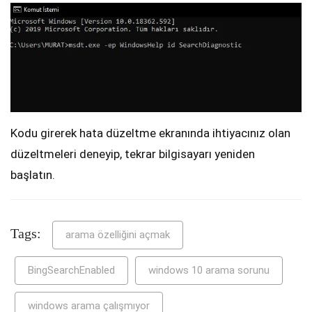
Kodu girerek hata düzeltme ekranında ihtiyacınız olan
düzeltmeleri deneyip, tekrar bilgisayarı yeniden
başlatın.
Tags:
arama özelliğini açmak
BingSearchEnabled
windows 10 arama sorunu
windows arama çalışmıyor