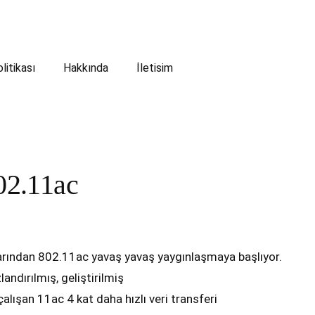
olitikası
Hakkında
İletisim
802.11ac
tlarından 802.11ac yavaş yavaş yaygınlaşmaya başlıyor.
andırılmış, geliştirilmiş
lışan 11ac 4 kat daha hızlı veri transferi