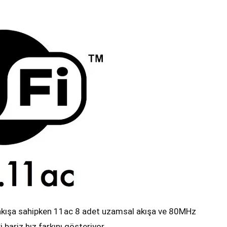
akışa sahipken 11ac 8 adet uzamsal akışa ve 80MHz
bariz hız farkını gösteriyor.