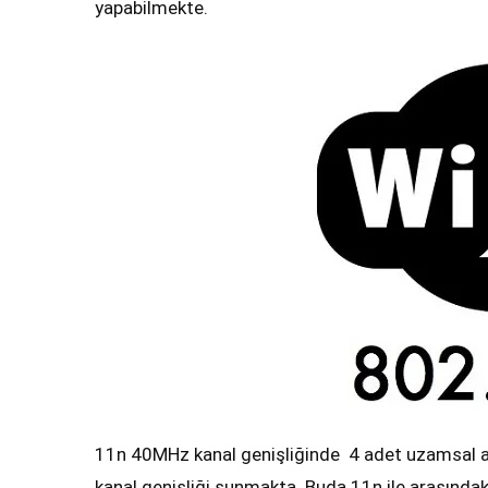
yapabilmekte.
11n 40MHz kanal genişliğinde 4 adet uzamsal 
kanal genişliği sunmakta. Buda 11n ile arasındaki 