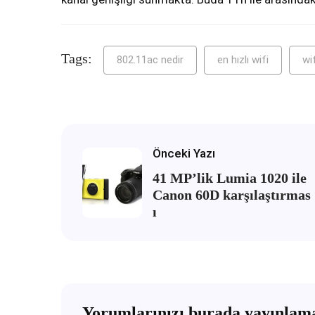
Tags:
802.11ac nedir
en hızlı wifi
wi
Önceki Yazı
41 MP’lik Lumia 1020 ile
Canon 60D karşılaştırmas
ı
Yorumlarınızı burada yayınlama