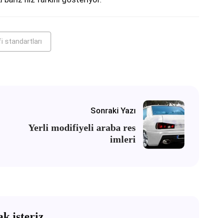
fi standartları
Sonraki Yazı
Yerli modifiyeli araba res
imleri
k isteriz