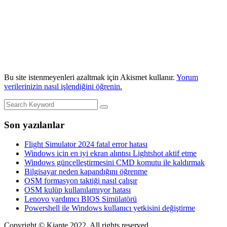
Bu site istenmeyenleri azaltmak için Akismet kullanır.
Yorum
verilerinizin nasıl işlendiğini öğrenin.
Son yazılanlar
Flight Simulator 2024 fatal error hatası
Windows için en iyi ekran alıntısı Lightshot aktif etme
Windows güncelleştirmesini CMD komutu ile kaldırmak
Bilgisayar neden kapandığını öğrenme
OSM formasyon taktiği nasıl çalışır
OSM kulüp kullanılamıyor hatası
Lenovo yardımcı BIOS Simülatörü
Powershell ile Windows kullanıcı yetkisini değiştirme
Copyright © Kiante 2022. All rights reserved