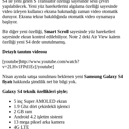
S4 ile yeni gelen S Translator özelliği sayesinde sesli çeviri
yapılabilecek. Yeni yüz hareketlerini algılama özelliği sayesinde
video izleyen kullanıcı ekrana bakmadığı zaman video otomatik
duruyor. Ekrana tekrar bakıldığında otomatik video oynamaya
başlıyor.
Bir diğer yeni özelliği,
Smart Scroll
sayesinde yüz hareketleri
sayesinde ekran kontrol edilebiliyor. Note 2 deki Air View kalem
özelliği yeni S4 dede unutulmamış.
Detaylı tanıtım videosu
[youtube]http://www.youtube.com/watch?
v=2LHv1FPd1Ec[/youtube]
Nisan ayında satışa sunulması beklenen yeni
Samsung Galaxy S4
fiyatı
hakkında şimdilik net bir bilgi yok.
Galaxy S4 teknik özellikleri şöyle;
5 inç Super AMOLED ekran
1.9 Ghz dört çekirdekli işlemci
2 GB ram
Android 4.2 işletim sistemi
13 mega piksel arka kamera
4G LTE