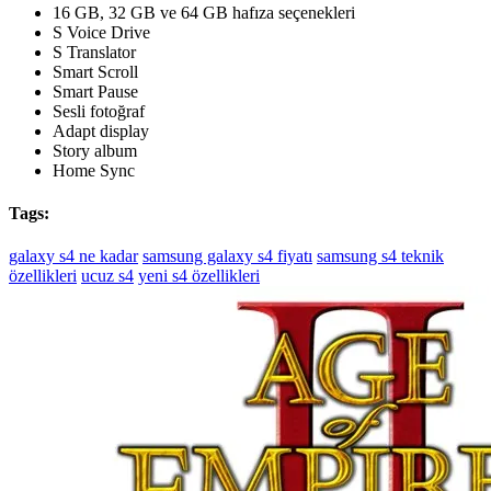
16 GB, 32 GB ve 64 GB hafıza seçenekleri
S Voice Drive
S Translator
Smart Scroll
Smart Pause
Sesli fotoğraf
Adapt display
Story album
Home Sync
Tags:
galaxy s4 ne kadar
samsung galaxy s4 fiyatı
samsung s4 teknik
özellikleri
ucuz s4
yeni s4 özellikleri