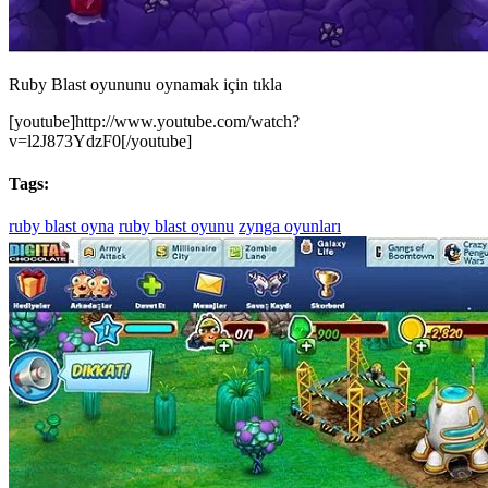
Ruby Blast oyununu oynamak için tıkla
[youtube]http://www.youtube.com/watch?
v=l2J873YdzF0[/youtube]
Tags:
ruby blast oyna
ruby blast oyunu
zynga oyunları