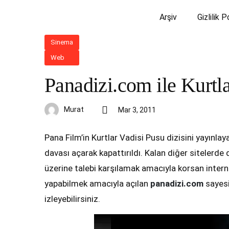
Arşiv
Gizlilik P
Sinema
Web
Panadizi.com ile Kurtla
Murat
Mar 3, 2011
Pana Film’in Kurtlar Vadisi Pusu dizisini yayınl
davası açarak kapattırıldı. Kalan diğer sitelerde
üzerine talebi karşılamak amacıyla korsan interne
yapabilmek amacıyla açılan
panadizi.com
sayesi
izleyebilirsiniz.