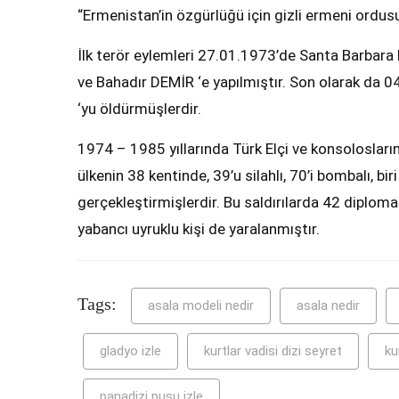
“Ermenistan’in özgürlüğü için gizli ermeni ordusu
İlk terör eylemleri 27.01.1973’de Santa Barba
ve Bahadır DEMİR ‘e yapılmıştır. Son olarak da 
‘yu öldürmüşlerdir.
1974 – 1985 yıllarında Türk Elçi ve konsolosları
ülkenin 38 kentinde, 39’u silahlı, 70’i bombalı, b
gerçekleştirmişlerdir. Bu saldırılarda 42 diploma
yabancı uyruklu kişi de yaralanmıştır.
Tags:
asala modeli nedir
asala nedir
gladyo izle
kurtlar vadisi dizi seyret
ku
panadizi pusu izle