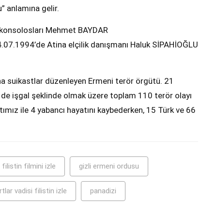
” anlamına gelir.
ra konsolosları Mehmet BAYDAR
04.07.1994’de Atina elçilik danışmanı Haluk SİPAHİOĞLU
na suikastlar düzenleyen Ermeni terör örgütü. 21
iri de işgal şeklinde olmak üzere toplam 110 terör olayı
tımız ile 4 yabancı hayatını kaybederken, 15 Türk ve 66
filistin filmini izle
gizli ermeni ordusu
rtlar vadisi filistin izle
panadizi