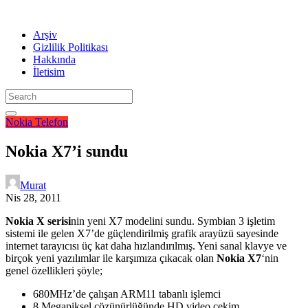
Arşiv
Gizlilik Politikası
Hakkında
İletisim
Nokia
Telefon
Nokia X7’i sundu
Murat
Nis 28, 2011
Nokia X serisi
nin yeni X7 modelini sundu. Symbian 3 işletim
sistemi ile gelen X7’de güçlendirilmiş grafik arayüzü sayesinde
internet tarayıcısı üç kat daha hızlandırılmış. Yeni sanal klavye ve
birçok yeni yazılımlar ile karşımıza çıkacak olan
Nokia X7
‘nin
genel özellikleri şöyle;
680MHz’de çalışan ARM11 tabanlı işlemci
8 Megapiksel çözünürlüğünde HD video çekim