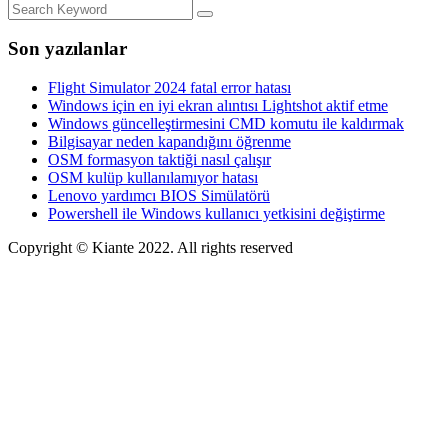
Son yazılanlar
Flight Simulator 2024 fatal error hatası
Windows için en iyi ekran alıntısı Lightshot aktif etme
Windows güncelleştirmesini CMD komutu ile kaldırmak
Bilgisayar neden kapandığını öğrenme
OSM formasyon taktiği nasıl çalışır
OSM kulüp kullanılamıyor hatası
Lenovo yardımcı BIOS Simülatörü
Powershell ile Windows kullanıcı yetkisini değiştirme
Copyright © Kiante 2022. All rights reserved