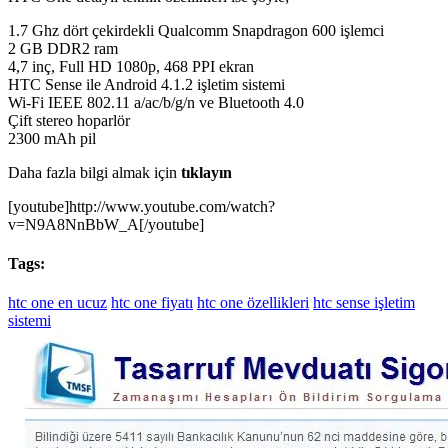
1.7 Ghz dört çekirdekli Qualcomm Snapdragon 600 işlemci
2 GB DDR2 ram
4,7 inç, Full HD 1080p, 468 PPI ekran
HTC Sense ile Android 4.1.2 işletim sistemi
Wi-Fi IEEE 802.11 a/ac/b/g/n ve Bluetooth 4.0
Çift stereo hoparlör
2300 mAh pil
Daha fazla bilgi almak için
tıklayın
[youtube]http://www.youtube.com/watch?
v=N9A8NnBbW_A[/youtube]
Tags:
htc one en ucuz
htc one fiyatı
htc one özellikleri
htc sense işletim
sistemi