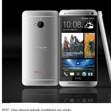
HTC One detaylı teknik özellikleri ise şöyle;