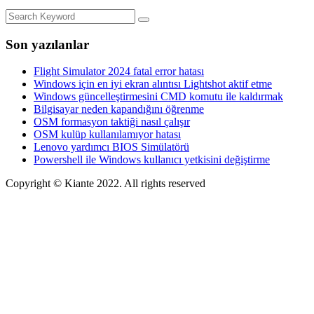
Son yazılanlar
Flight Simulator 2024 fatal error hatası
Windows için en iyi ekran alıntısı Lightshot aktif etme
Windows güncelleştirmesini CMD komutu ile kaldırmak
Bilgisayar neden kapandığını öğrenme
OSM formasyon taktiği nasıl çalışır
OSM kulüp kullanılamıyor hatası
Lenovo yardımcı BIOS Simülatörü
Powershell ile Windows kullanıcı yetkisini değiştirme
Copyright © Kiante 2022. All rights reserved