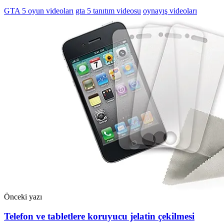
GTA 5 oyun videoları
gta 5 tanıtım videosu
oynayış videoları
Önceki yazı
Telefon ve tabletlere koruyucu jelatin çekilmesi