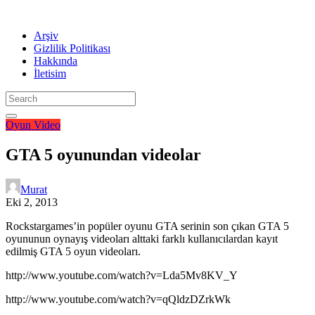
Arşiv
Gizlilik Politikası
Hakkında
İletisim
Oyun
Video
GTA 5 oyunundan videolar
Murat
Eki 2, 2013
Rockstargames’in popüler oyunu GTA serinin son çıkan GTA 5
oyununun oynayış videoları alttaki farklı kullanıcılardan kayıt
edilmiş GTA 5 oyun videoları.
http://www.youtube.com/watch?v=Lda5Mv8KV_Y
http://www.youtube.com/watch?v=qQldzDZrkWk