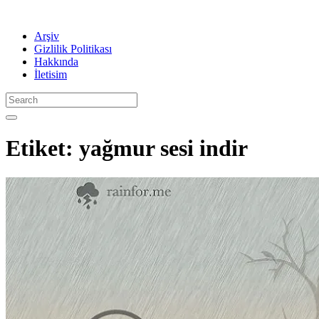
Arşiv
Gizlilik Politikası
Hakkında
İletisim
Etiket:
yağmur sesi indir