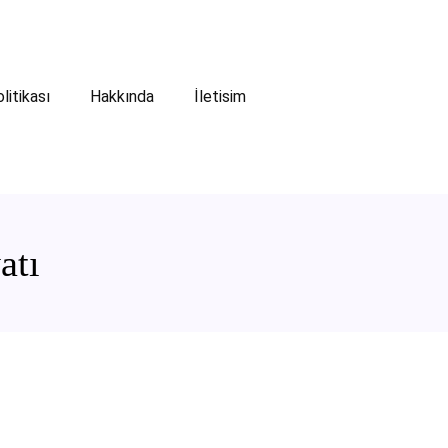
olitikası
Hakkında
İletisim
atı