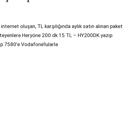
nternet oluşan, TL karşılığında aylık satın alınan paket
 isteyenlere Heryöne 200 dk 15 TL – HY200DK yazıp
p 7580’e Vodafone’lularla