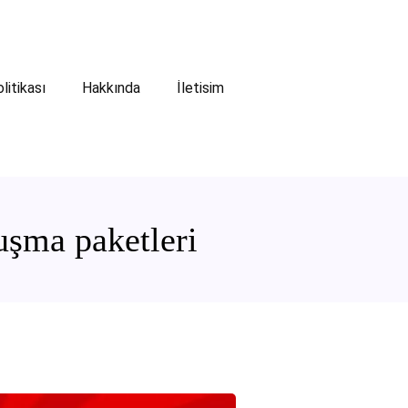
olitikası
Hakkında
İletisim
şma paketleri