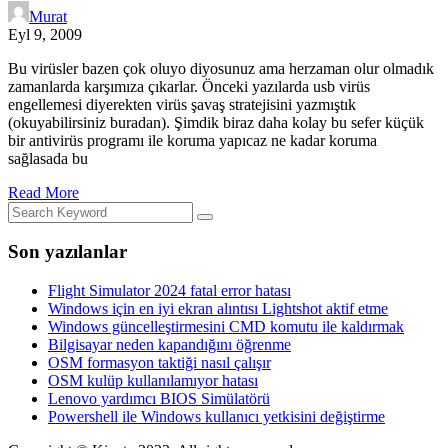
Murat
Eyl 9, 2009
Bu virüsler bazen çok oluyo diyosunuz ama herzaman olur olmadık
zamanlarda karşımıza çıkarlar. Önceki yazılarda usb virüs
engellemesi diyerekten virüs şavaş stratejisini yazmıştık
(okuyabilirsiniz buradan). Şimdik biraz daha kolay bu sefer küçük
bir antivirüs programı ile koruma yapıcaz ne kadar koruma
sağlasada bu
Read More
Son yazılanlar
Flight Simulator 2024 fatal error hatası
Windows için en iyi ekran alıntısı Lightshot aktif etme
Windows güncelleştirmesini CMD komutu ile kaldırmak
Bilgisayar neden kapandığını öğrenme
OSM formasyon taktiği nasıl çalışır
OSM kulüp kullanılamıyor hatası
Lenovo yardımcı BIOS Simülatörü
Powershell ile Windows kullanıcı yetkisini değiştirme