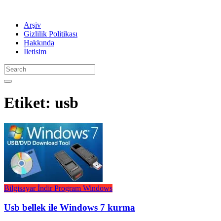
Arşiv
Gizlilik Politikası
Hakkında
İletisim
Etiket:
usb
Bilgisayar
İndir
Program
Windows
Usb bellek ile Windows 7 kurma