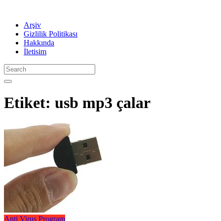
Arşiv
Gizlilik Politikası
Hakkında
İletisim
Etiket:
usb mp3 çalar
Anti Virus
Program