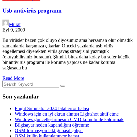
Usb antivirüs programı
Murat
Eyl 9, 2009
Bu virüsler bazen çok oluyo diyosunuz ama herzaman olur olmadık
zamanlarda karşımıza çıkarlar. Önceki yazılarda usb virüs
engellemesi diyerekten virüs şavaş stratejisini yazmıştık
(okuyabilirsiniz buradan). Şimdik biraz daha kolay bu sefer küçük
bir antivirüs programı ile koruma yapıcaz ne kadar koruma
sağlasada bu
Read More
Son yazılanlar
Flight Simulator 2024 fatal error hatası
Windows için en iyi ekran alıntısı Lightshot aktif etme
Windows güncelleştirmesini CMD komutu ile kaldırmak
Bilgisayar neden kapandığını öğrenme
OSM formasyon taktiği nasıl çalışır
OSM kulüp kullanılamıyor hatası