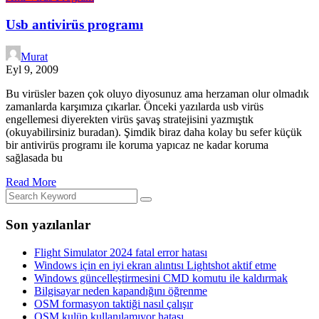
Usb antivirüs programı
Murat
Eyl 9, 2009
Bu virüsler bazen çok oluyo diyosunuz ama herzaman olur olmadık
zamanlarda karşımıza çıkarlar. Önceki yazılarda usb virüs
engellemesi diyerekten virüs şavaş stratejisini yazmıştık
(okuyabilirsiniz buradan). Şimdik biraz daha kolay bu sefer küçük
bir antivirüs programı ile koruma yapıcaz ne kadar koruma
sağlasada bu
Read More
Son yazılanlar
Flight Simulator 2024 fatal error hatası
Windows için en iyi ekran alıntısı Lightshot aktif etme
Windows güncelleştirmesini CMD komutu ile kaldırmak
Bilgisayar neden kapandığını öğrenme
OSM formasyon taktiği nasıl çalışır
OSM kulüp kullanılamıyor hatası