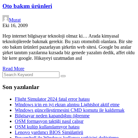
Oto bakım ürünleri
Murat
Eki 16, 2009
Hep internet bilgisayar teknoloji olmaz ki… Arada kimyasal
teknolojilerede bakmak gerekir. Bu yazı otomobili olanlara. Bir site
oto bakım ürünleri pazarlayan şirketin web sitesi. Google bu aralar
şirket tanıtım yazılarına kızsada biz genede yazalım dedik, affet oldu
bir kere google. Hikayeyi uzatmadan asıl
Read More
Son yazılanlar
Flight Simulator 2024 fatal error hatası
Windows için en iyi ekran alıntısı Lightshot aktif etme
Windows güncelleştirmesini CMD komutu ile kaldırmak
Bilgisayar neden kapandığını öğrenme
OSM formasyon taktiği nasıl çalışır
OSM kulüp kullanılamıyor hatası
Lenovo yardımcı BIOS Simülatörü
Powershell ile Windows kullanıcı yetkisini değiştirme