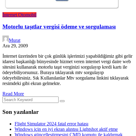
İnternet
Otomobil
Motorlu taşıtlar vergisi ödeme ve sorgulaması
Murat
Ara 29, 2009
İnternet üzerinden bir çok günlük işlerimizi yapabildiğimiz gibi gelir
idaresi başkanlığı bünyesinde hizmet veren internet vergi daire web
sitesini kullanarak motorlu taşıt verginizi sorgulayıp kredi kartı ile
ödeyebiliyorsunuz. Buraya tıklayarak mtv sorgulayıp
ödeyebilirsiniz. Sık Kullanılanlar Mtv sorgulama linkini tıklayarak
resimdeki gibi ekran gelmekte.
Read More
Son yazılanlar
Flight Simulator 2024 fatal error hatası
Windows için en iyi ekran alıntısı Lightshot aktif etme
Windows güncelleştirmesini CMD komutu ile kaldırmak