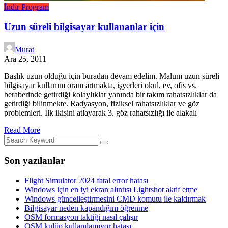
İndir
Program
Uzun süreli bilgisayar kullananlar için
Murat
Ara 25, 2011
Başlık uzun olduğu için buradan devam edelim. Malum uzun süreli
bilgisayar kullanım oranı artmakta, işyerleri okul, ev, ofis vs.
beraberinde getirdiği kolaylıklar yanında bir takım rahatsızlıklar da
getirdiği bilinmekte. Radyasyon, fiziksel rahatsızlıklar ve göz
problemleri. İlk ikisini atlayarak 3. göz rahatsızlığı ile alakalı
Read More
Son yazılanlar
Flight Simulator 2024 fatal error hatası
Windows için en iyi ekran alıntısı Lightshot aktif etme
Windows güncelleştirmesini CMD komutu ile kaldırmak
Bilgisayar neden kapandığını öğrenme
OSM formasyon taktiği nasıl çalışır
OSM kulüp kullanılamıyor hatası