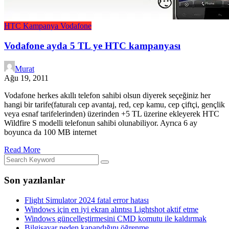
HTC
Kampanya
Vodafone
Vodafone ayda 5 TL ye HTC kampanyası
Murat
Ağu 19, 2011
Vodafone herkes akıllı telefon sahibi olsun diyerek seçeğiniz her
hangi bir tarife(faturalı cep avantaj, red, cep kamu, cep çiftçi, gençlik
veya esnaf tarifelerinden) üzerinden +5 TL üzerine ekleyerek HTC
Wildfire S modelli telefonun sahibi olunabiliyor. Ayrıca 6 ay
boyunca da 100 MB internet
Read More
Son yazılanlar
Flight Simulator 2024 fatal error hatası
Windows için en iyi ekran alıntısı Lightshot aktif etme
Windows güncelleştirmesini CMD komutu ile kaldırmak
Bilgisayar neden kapandığını öğrenme