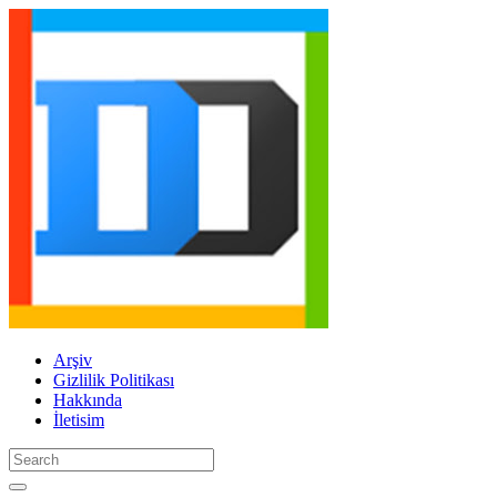
Arşiv
Gizlilik Politikası
Hakkında
İletisim