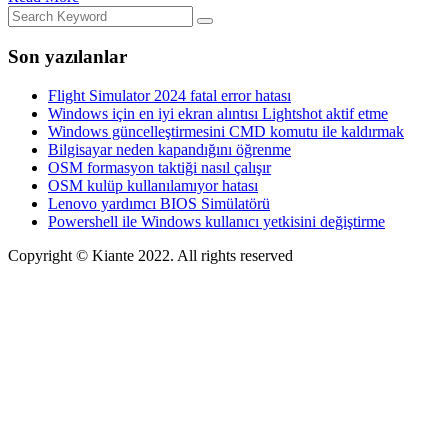
Son yazılanlar
Flight Simulator 2024 fatal error hatası
Windows için en iyi ekran alıntısı Lightshot aktif etme
Windows güncelleştirmesini CMD komutu ile kaldırmak
Bilgisayar neden kapandığını öğrenme
OSM formasyon taktiği nasıl çalışır
OSM kulüp kullanılamıyor hatası
Lenovo yardımcı BIOS Simülatörü
Powershell ile Windows kullanıcı yetkisini değiştirme
Copyright © Kiante 2022. All rights reserved